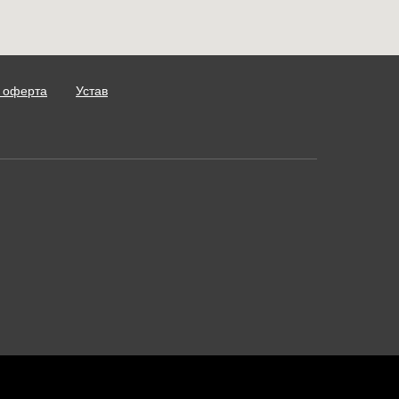
 оферта
Устав
Старая версия сайта