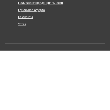
Политика конфиденциальности
Публичная оферта
Реквизиты
Устав
Централизованная религиозная организация «Объединение
Церквей евангельских христиан-баптистов по Санкт-
Петербургу и Ленинградской области»
Адрес: Санкт-Петербург, Нарвский пр. 13, лит. Б
© 2025-2026. Все права защищены