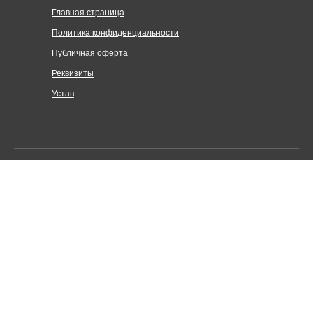
Главная страница
Политика конфиденциальности
Публичная оферта
Реквизиты
Устав
Централизованная религиозная организация «Объединение
Церквей евангельских христиан-баптистов по Санкт-
Петербургу и Ленинградской области»
Адрес: Санкт-Петербург, Нарвский пр. 13, лит. Б
© 2025-2026. Все права защищены