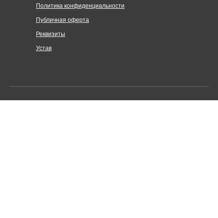
Политика конфиденциальности
Публичная оферта
Реквизиты
Устав
Централизованная религиозная организация «Объединение
Церквей евангельских христиан-баптистов по Санкт-
Петербургу и Ленинградской области»
Адрес: Санкт-Петербург, Нарвский пр. 13, лит. Б
© 2025-2026. Все права защищены