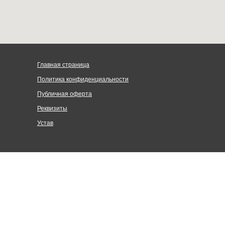
Главная страница
Политика конфиденциальности
Публичная оферта
Реквизиты
Устав
Централизованная религиозная организация «Объединение
Церквей евангельских христиан-баптистов по Санкт-